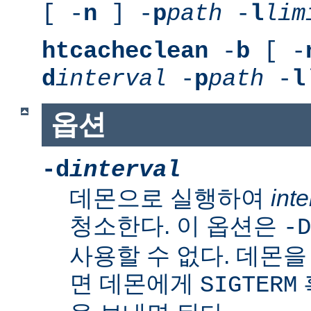
[ -
n
] -
p
path
-
l
lim
htcacheclean
-
b
[ -
d
interval
-
p
path
-
l
옵션
-d
interval
데몬으로 실행하여
inte
청소한다. 이 옵션은
-D
사용할 수 없다. 데몬
면 데몬에게
SIGTERM