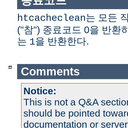
종료코드
는 모든 
htcacheclean
("참") 종료코드 0을 반
는
을 반환한다.
1
Comments
Notice:
This is not a Q&A sect
should be pointed towar
documentation or serve