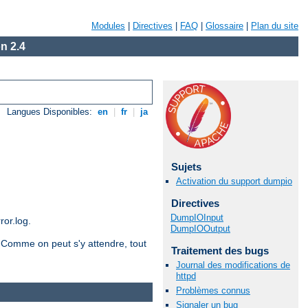
Modules
|
Directives
|
FAQ
|
Glossaire
|
Plan du site
n 2.4
Langues Disponibles:
en
|
fr
|
ja
Sujets
Activation du support dumpio
Directives
DumpIOInput
ror.log.
DumpIOOutput
. Comme on peut s'y attendre, tout
Traitement des bugs
Journal des modifications de
httpd
Problèmes connus
Signaler un bug