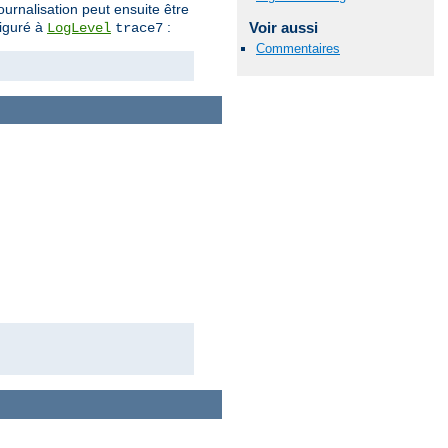
ournalisation peut ensuite être
figuré à
:
Voir aussi
LogLevel
trace7
Commentaires