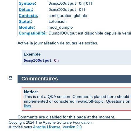
Syntaxe:
DumpIOOutput On|Off
Défaut:
DumpIOOutput Off
Contexte:
configuration globale
Statut:
Extension
Module:
mod_dumpio
Compatibilité:
DumpIOOutput est disponible depuis la vers
Active la journalisation de toutes les sorties.
Exemple
DumpIOOutput
On
Commentaires
Notice:
This is not a Q&A section. Comments placed here should 
implemented or considered invalid/off-topic. Questions o
lists
.
Comments are disabled for this page at the moment.
Copyright 2024 The Apache Software Foundation.
Autorisé sous
Apache License, Version 2.0
.