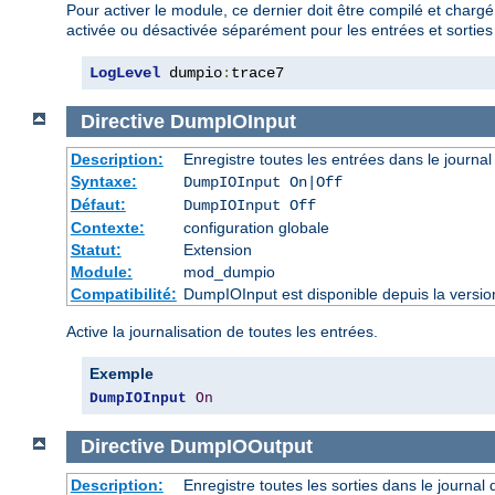
Pour activer le module, ce dernier doit être compilé et chargé
activée ou désactivée séparément pour les entrées et sorties 
LogLevel
 dumpio
:
trace7
Directive
DumpIOInput
Description:
Enregistre toutes les entrées dans le journal
Syntaxe:
DumpIOInput On|Off
Défaut:
DumpIOInput Off
Contexte:
configuration globale
Statut:
Extension
Module:
mod_dumpio
Compatibilité:
DumpIOInput est disponible depuis la versio
Active la journalisation de toutes les entrées.
Exemple
DumpIOInput
On
Directive
DumpIOOutput
Description:
Enregistre toutes les sorties dans le journal